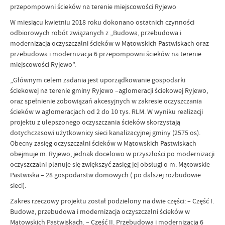
przepompowni ścieków na terenie miejscowości Ryjewo
W miesiącu kwietniu 2018 roku dokonano ostatnich czynności
odbiorowych robót związanych z „Budowa, przebudowa i
modernizacja oczyszczalni ścieków w Mątowskich Pastwiskach oraz
przebudowa i modernizacja 6 przepompowni ścieków na terenie
miejscowości Ryjewo”.
„Głównym celem zadania jest uporządkowanie gospodarki
ściekowej na terenie gminy Ryjewo –aglomeracji ściekowej Ryjewo,
oraz spełnienie zobowiązań akcesyjnych w zakresie oczyszczania
ścieków w aglomeracjach od 2 do 10 tys. RLM. W wyniku realizacji
projektu z ulepszonego oczyszczania ścieków skorzystają
dotychczasowi użytkownicy sieci kanalizacyjnej gminy (2575 os).
Obecny zasięg oczyszczalni ścieków w Mątowskich Pastwiskach
obejmuje m. Ryjewo, jednak docelowo w przyszłości po modernizacji
oczyszczalni planuje się zwiększyć zasięg jej obsługi o m. Mątowskie
Pastwiska – 28 gospodarstw domowych ( po dalszej rozbudowie
sieci).
Zakres rzeczowy projektu został podzielony na dwie części: – Część I.
Budowa, przebudowa i modernizacja oczyszczalni ścieków w
Mątowskich Pastwiskach. – Część II. Przebudowa i modernizacja 6