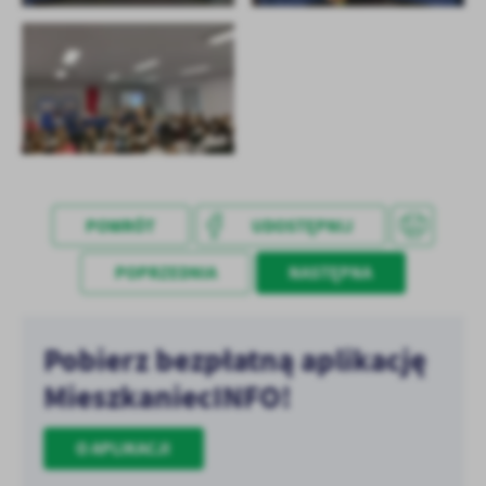
treści w postaci wiadomości, ofert, komunikatów mediów
społecznościowych.
POWRÓT
UDOSTĘPNIJ
POPRZEDNIA
NASTĘPNA
Pobierz bezpłatną aplikację
MieszkaniecINFO!
O APLIKACJI