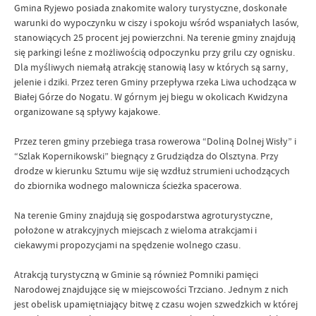
Gmina Ryjewo posiada znakomite walory turystyczne, doskonałe
warunki do wypoczynku w ciszy i spokoju wśród wspaniałych lasów,
stanowiących 25 procent jej powierzchni. Na terenie gminy znajdują
się parkingi leśne z możliwością odpoczynku przy grilu czy ognisku.
Dla myśliwych niemałą atrakcję stanowią lasy w których są sarny,
jelenie i dziki. Przez teren Gminy przepływa rzeka Liwa uchodząca w
Białej Górze do Nogatu. W górnym jej biegu w okolicach Kwidzyna
organizowane są spływy kajakowe.
Przez teren gminy przebiega trasa rowerowa “Doliną Dolnej Wisły” i
“Szlak Kopernikowski” biegnący z Grudziądza do Olsztyna. Przy
drodze w kierunku Sztumu wije się wzdłuż strumieni uchodzących
do zbiornika wodnego malownicza ścieżka spacerowa.
Na terenie Gminy znajdują się gospodarstwa agroturystyczne,
położone w atrakcyjnych miejscach z wieloma atrakcjami i
ciekawymi propozycjami na spędzenie wolnego czasu.
Atrakcją turystyczną w Gminie są również Pomniki pamięci
Narodowej znajdujące się w miejscowości Trzciano. Jednym z nich
jest obelisk upamiętniający bitwę z czasu wojen szwedzkich w której