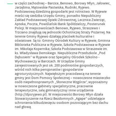
w części zachodniej – Barcice, Benowo, Borowy Młyn, Jałowiec,
Jarzębina, Mątowskie Pastwiska, Rudniki, Ryjewo.
Podstawową dziedziną gospodarki jest rolnictwo. W Ryjewie
mieści się siedziba Urzędu Gminy, ponadto Niepubliczny
Zakład Podstawowej Opieki Zdrowotnej, Lecznica Zwierząt,
Apteka, Poczta, Powiślański Bank Spółdzielczy, Posterunek
Policji. W miejscowościach Benowo, Ryjewo, Straszewo i
Trzciano znajdują się jednostki Ochotniczej Straży Pożarnej. Na
terenie Gminy Ryjewo działają placówki kulturalne i
oświatowe. Są to: Gminny Ośrodek Kultury w Ryjewie, Gminna
Biblioteka Publiczna w Ryjewie, Szkoła Podstawowa w Ryjewie
im. Mikołaja Kopernika; Szkoła Podstawowa w Straszewie im.
ks. Władysława Demskiego. Niepubliczne Przedszkole „Pod
Dębusiem” w Ryjewie oraz Specjalny Ośrodek Szkolno -
Wychowawczy w Barcicach. W Urzędzie Gminy
zarejestrowanych jest ok. 200 podmiotów gospodarczych,
wśród nich kilka pensjonatów i gospodarstw
agroturystycznych. Największym pracodawcą na terenie
gminy jest Dom Pomocy Społecznej – nowoczesne miasteczko
osób niepełnosprawnych „Słoneczne Wzgórze”, wyposażony
w nowoczesne gabinety specjalistyczne, pracownie
terapeutyczne, salę gimnastyczną i inne urządzenia
(http://dpsryjewo.pl). W miejscowości Borowy Młyn działa
Stowarzyszenie na Rzecz Bezdomnych „Agape” udzielające
schronienia kilkudziesięciu osobom pozostającym bez dachu
nad głową.