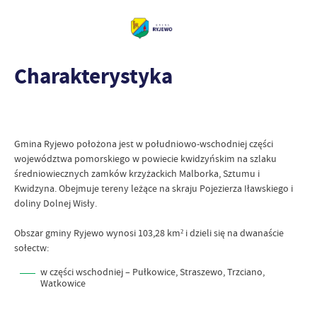
Charakterystyka
Gmina Ryjewo położona jest w południowo-wschodniej części
województwa pomorskiego w powiecie kwidzyńskim na szlaku
średniowiecznych zamków krzyżackich Malborka, Sztumu i
Kwidzyna. Obejmuje tereny leżące na skraju Pojezierza Iławskiego i
doliny Dolnej Wisły.
Obszar gminy Ryjewo wynosi 103,28 km² i dzieli się na dwanaście
sołectw:
w części wschodniej – Pułkowice, Straszewo, Trzciano,
Watkowice