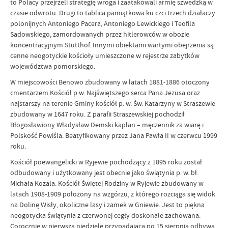
to Polacy przejrzeli strategię wroga i zaatakowali armię szwedzką w
czasie odwrotu. Drugi to tablica pamiątkowa ku czci trzech działaczy
polonijnych Antoniego Pacera, Antoniego Lewickiego i Teofila
Sadowskiego, zamordowanych przez hitlerowców w obozie
koncentracyjnym Stutthof. Innymi obiektami wartymi obejrzenia są
cenne neogotyckie kościoły umieszczone w rejestrze zabytków
województwa pomorskiego.
W miejscowości Benowo zbudowany w latach 1881-1886 otoczony
cmentarzem Kościół p.w. Najświętszego serca Pana Jezusa oraz
najstarszy na terenie Gminy kościół p. w. Św. Katarzyny w Straszewie
zbudowany w 1647 roku. Z parafii Straszewskiej pochodził
Błogosławiony Władysław Demski kapłan – męczennik za wiarę i
Polskość Powiśla. Beatyfikowany przez Jana Pawła II w czerwcu 1999
roku.
Kościół poewangelicki w Ryjewie pochodzący z 1895 roku został
odbudowany i użytkowany jest obecnie jako świątynia p. w. bł.
Michała Kozala. Kościół Świętej Rodziny w Ryjewie zbudowany w
latach 1908-1909 położony na wzgórzu, z którego rozciąga się widok
na Dolinę Wisły, okoliczne lasy i zamek w Gniewie. Jest to piękna
neogotycka świątynia z czerwonej cegły doskonale zachowana.
Corocznie w pierwszą niedzielę przypadającą po 15 sierpnia odbywa