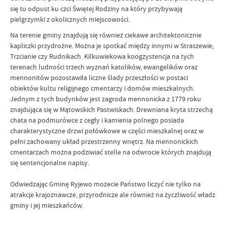
się tu odpust ku czci Świętej Rodziny na który przybywają
pielgrzymki z okolicznych miejscowości.
Na terenie gminy znajdują się również ciekawe architektonicznie
kapliczki przydrożne. Można je spotkać między innymi w Straszewie,
Trzcianie czy Rudnikach. Kilkuwiekowa koogzystencja na tych
terenach ludności trzech wyznań katolików, ewangelików oraz
mennonitów pozostawiła liczne ślady przeszłości w postaci
obiektów kultu religijnego cmentarzy i domów mieszkalnych.
Jednym z tych budynków jest zagroda mennonicka z 1779 roku
znajdująca się w Mątowskich Pastwiskach. Drewniana kryta strzechą
chata na podmurówce z cegły i kamienia polnego posiada
charakterystyczne drzwi połówkowe w części mieszkalnej oraz w
pełni zachowany układ przestrzenny wnętrz. Na mennonickich
cmentarzach można podziwiać stelle na odwrocie których znajdują
się sentencjonalne napisy.
Odwiedzając Gminę Ryjewo możecie Państwo liczyć nie tylko na
atrakcje krajoznawcze, przyrodnicze ale również na życzliwość władz
gminy i jej mieszkańców.