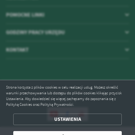
POMOCNE LINKI
GODZINY PRACY URZĘDU
KONTAKT
Strona korzysta z plików cookies w celu realizacji usług. Możesz określić
Odwiedzin: 593451
warunki przechowywania lub dostępu do plików cookies klikając przycisk
Ustawienia. Aby dowiedzieć się więcej zachęcamy do zapoznania się z
Online: 1
Polityką Cookies oraz Polityką Prywatności.
ZAPISZ WYBRANE
USTAWIENIA
ODRZUĆ WSZYSTKIE