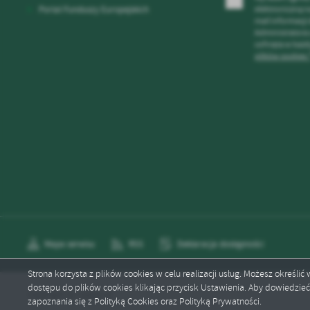
sp
elektroniczną n
Portal Funduszy Europejskich
mail informacji
Administratora 
cofnięta w każd
plików cookies 
Mapa serwisu
RSS
Deklaracja dostępności
Strona korzysta z plików cookies w celu realizacji usług. Możesz określi
dostępu do plików cookies klikając przycisk Ustawienia. Aby dowiedzie
Copyright by ryjewo.pl
zapoznania się z Polityką Cookies oraz Polityką Prywatności.