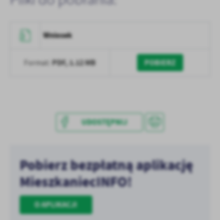
treści w postaci wiadomości, ofert, komunikatów mediów
społecznościowych.
Wniosek
PDF,
1.12 MB
POBIERZ
Format:
UDOSTĘPNIJ
Pobierz bezpłatną aplikację
MieszkaniecINFO!
O APLIKACJI